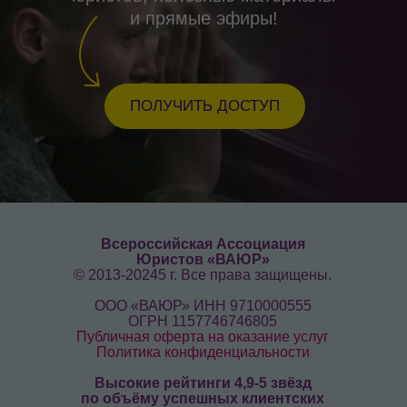
Яндекс, Гугл и других.
и прямые эфиры!
Решение об освобождении, призыве на
военную службу или предоставлении
отсрочки от исполнения воинской
обязанности принимается исключительно
призывной комиссией. Мы защищаем всех
ПОЛУЧИТЬ ДОСТУП
призывников от нарушения их прав,
гарантированных федеральными
законами.
Информация
Всероссийская Ассоциация
Юристов «ВАЮР»
© 2013-20245 г. Все права защищены.
ООО «ВАЮР» ИНН 9710000555
ОГРН 1157746746805
Публичная оферта на оказание услуг
Политика конфиденциальности
Высокие рейтинги 4,9-5 звёзд
по объёму успешных клиентских