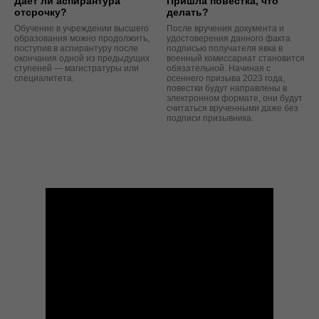
Дает ли аспирантура
Пришла повестка, что
отсрочку?
делать?
Обучение в учреждении высшего
После вручения документа и
образования можно продолжить,
удостоверения данного факта
поступив в аспирантуру после
подписью получателя явка в
окончания одной из предыдущих
военный комиссариат становится
ступеней — магистратуры или
обязательной. Начиная с
специалитета.
осеннего призыва 2023 года,
повестки будут направлены в
электронном формате, они будут
считаться врученными даже без
подписи призывника.