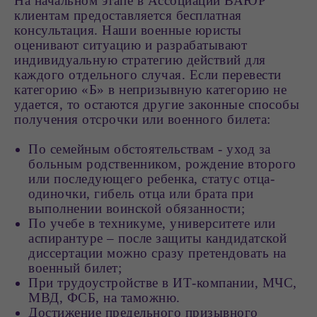
На начальном этапе в Ассоциации ВАЮР
клиентам предоставляется бесплатная
консультация. Наши военные юристы
оценивают ситуацию и разрабатывают
индивидуальную стратегию действий для
каждого отдельного случая. Если перевести
категорию «Б» в непризывную категорию не
удается, то остаются другие законные способы
получения отсрочки или военного билета:
По семейным обстоятельствам - уход за
больным родственником, рождение второго
или последующего ребенка, статус отца-
одиночки, гибель отца или брата при
выполнении воинской обязанности;
По учебе в техникуме, университете или
аспирантуре – после защиты кандидатской
диссертации можно сразу претендовать на
военный билет;
При трудоустройстве в ИТ-компании, МЧС,
МВД, ФСБ, на таможню.
Достижение предельного призывного