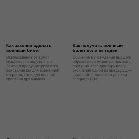
Как законно сделать
Как получить военный
военный билет
билет если не годен
Освобождение от армии
Обучение в учреждении высшего
возможно по ряду причин.
образования можно продолжить,
Законом предусматриваются
поступив в аспирантуру после
основания как для временной
окончания одной из предыдущих
отсрочки, так и для полного
ступеней — магистратуры или
списания призывника.
специалитета.