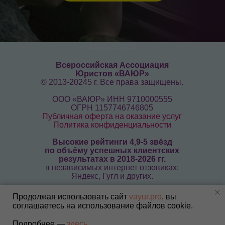
законами.
Информация
Всероссийская Ассоциация
Юристов «ВАЮР»
© 2013-20245 г. Все права защищены.
ООО «ВАЮР» ИНН 9710000555
ОГРН 1157746746805
Публичная оферта на оказание услуг
Политика конфиденциальности
Высокие рейтинги 4,9-5 звёзд
по объёму успешных клиентских
результатах в 2018-2026 гг.
в независимых интернет отзовиках:
Яндекс, Гугл и других.
Решение об освобождении, призыве на
Продолжая использовать сайт
vayur.pro
, вы
военную службу или предоставлении
соглашаетесь на использование файлов cookie.
отсрочки от исполнения воинской
обязанности принимается исключительно
Подробнее —
здесь