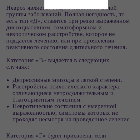
Невроз является общим названием целой
группы заболеваний. Полная негодность, то
есть тип «Д», ставится при резко выраженном
диссоциативном, соматоформном и
невротическом расстройстве, которое не
поддается лечению, или при проявлении
реактивного состояния длительного течения.
Категория «В» выдается в следующих
случаях:
Депрессивные эпизоды в легкой степени.
Расстройства психотического характера,
отличающиеся непродолжительным и
благоприятным течением.
Невротические состояния с умеренной
выраженностью, симптомы которых не
проходят несмотря на проведенное лечение.
Категория «Г» будет присвоена, если